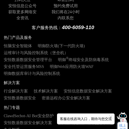
安恒信息公众号
预约免费试用
获取更多网络安
我们将在24小时
全资讯
内联系您
400-6059-110
客户服务热线：
热门产品及服务
恒脑安全智能体
明御防火墙(下一代防火墙)
运维审计与风险控制系统（堡垒机）
®
安恒数盾数据安全管理平台
明御
终端安全及防病毒系统
安全托管运营服务MSS
明御Web应用防火墙WAF
明御数据库审计与风险控制系统
解决方案
行业解决方案
技术解决方案
安恒信息数据安全解决方案
安恒数盾数据安全
密盾远程办公安全解决方案
热门专题
ClawdSecbot-AI Bot安全防护
AI安服数字员工
客服在线咨询入口，期待与您交流
安恒数盾数据安全解决方案
数由器- 数据基础设施接入终端
线上