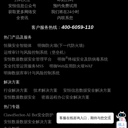
安恒信息公众号
预约免费试用
获取更多网络安
我们将在24小时
全资讯
内联系您
400-6059-110
客户服务热线：
热门产品及服务
恒脑安全智能体
明御防火墙(下一代防火墙)
运维审计与风险控制系统（堡垒机）
®
安恒数盾数据安全管理平台
明御
终端安全及防病毒系统
安全托管运营服务MSS
明御Web应用防火墙WAF
明御数据库审计与风险控制系统
解决方案
行业解决方案
技术解决方案
安恒信息数据安全解决方案
安恒数盾数据安全
密盾远程办公安全解决方案
热门专题
ClawdSecbot-AI Bot安全防护
AI安服数字员工
客服在线咨询入口，期待与您交流
安恒数盾数据安全解决方案
数由器- 数据基础设施接入终端
线上