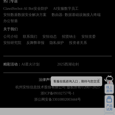
热门专题
ClawdSecbot-AI Bot安全防护
AI安服数字员工
安恒数盾数据安全解决方案
数由器- 数据基础设施接入终端
办公智盾
关于我们
公司介绍
联系我们
安恒动态
招贤纳士
安恒党委
安恒研究院
反舞弊举报
隐私保护
投资者关系
精彩活动：
AI星火计划
2025西湖论剑
法律声明
网站地图
客服在线咨询入口，期待与您交流
杭州安恒信息技术股份有限公司 版权所有©2007-2025
线上
咨询
浙ICP备09102757号-1
浙公网安备33010802003444号
产品
试用