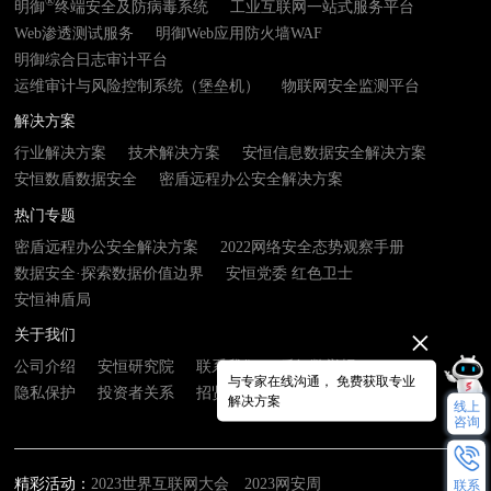
®
明御
终端安全及防病毒系统
工业互联网一站式服务平台
Web渗透测试服务
明御Web应用防火墙WAF
明御综合日志审计平台
运维审计与风险控制系统（堡垒机）
物联网安全监测平台
解决方案
行业解决方案
技术解决方案
安恒信息数据安全解决方案
安恒数盾数据安全
密盾远程办公安全解决方案
热门专题
密盾远程办公安全解决方案
2022网络安全态势观察手册
数据安全·探索数据价值边界
安恒党委 红色卫士
安恒神盾局
关于我们
公司介绍
安恒研究院
联系我们
反舞弊举报
与专家在线沟通， 免费获取专业
隐私保护
投资者关系
招贤纳士
解决方案
线上
咨询
精彩活动：
2023世界互联网大会
2023网安周
联系