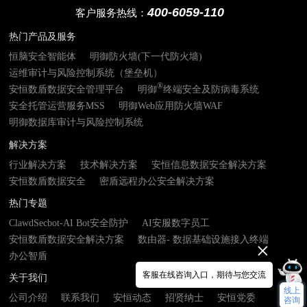
400-6059-110
客户服务热线：
热门产品及服务
恒脑安全智能体
明御防火墙(下一代防火墙)
运维审计与风险控制系统（堡垒机）
®
安恒数盾数据安全管理平台
明御
终端安全及防病毒系统
安全托管运营服务MSS
明御Web应用防火墙WAF
明御数据库审计与风险控制系统
解决方案
行业解决方案
技术解决方案
安恒信息数据安全解决方案
安恒数盾数据安全
密盾远程办公安全解决方案
热门专题
ClawdSecbot-AI Bot安全防护
AI安服数字员工
安恒数盾数据安全解决方案
数由器- 数据基础设施接入终端
办公智盾
客服在线咨询入口，期待与您交流
关于我们
线上
公司介绍
联系我们
安恒动态
招贤纳士
安恒党委
咨询