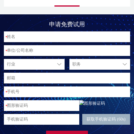
申请免费试用
*
*
行业
职务
*
*
获取手机验证码 (60s)