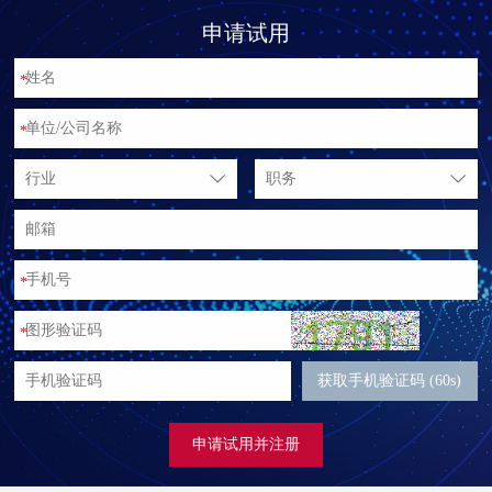
申请试用
*
*
行业
职务
*
*
获取手机验证码 (60s)
申请试用并注册