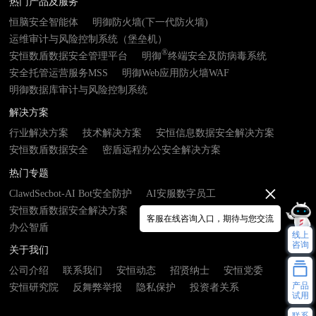
热门产品及服务
恒脑安全智能体
明御防火墙(下一代防火墙)
运维审计与风险控制系统（堡垒机）
®
安恒数盾数据安全管理平台
明御
终端安全及防病毒系统
安全托管运营服务MSS
明御Web应用防火墙WAF
明御数据库审计与风险控制系统
解决方案
行业解决方案
技术解决方案
安恒信息数据安全解决方案
安恒数盾数据安全
密盾远程办公安全解决方案
热门专题
ClawdSecbot-AI Bot安全防护
AI安服数字员工
安恒数盾数据安全解决方案
数由器- 数据基础设施接入终端
客服在线咨询入口，期待与您交流
办公智盾
线上
咨询
关于我们
公司介绍
联系我们
安恒动态
招贤纳士
安恒党委
产品
安恒研究院
反舞弊举报
隐私保护
投资者关系
试用
联系