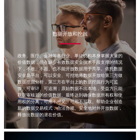
数据开放和挖掘
政务、医疗、金融等各行业、单位机构本身掌握大量的
价值数据，但在缺少有效数据安全技术手段支撑的情况
下，不敢、不愿、也不能开放数据用于共享。依托数据
安全岛平台，可以安全、可控地将数据开放给第三方做
数据挖掘分析，第三方在平台上的数据挖掘行为可监
管、可审计、可追溯；原始数据不出本地，受益方只能
获取审核后的价值数据。最终达到确保数据所有权和使
用权的分离，可用不可见、可用不可取。帮助企业创造
新的数据交易模式，合法合规、安全地对外开放数据，
释放出数据的潜在价值。