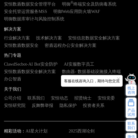
®
安恒数盾数据安全管理平台
明御
终端安全及防病毒系统
安全托管运营服务MSS
明御Web应用防火墙WAF
明御数据库审计与风险控制系统
解决方案
行业解决方案
技术解决方案
安恒信息数据安全解决方案
安恒数盾数据安全
密盾远程办公安全解决方案
热门专题
ClawdSecbot-AI Bot安全防护
AI安服数字员工
安恒数盾数据安全解决方案
数由器- 数据基础设施接入终端
办公智盾
客服在线咨询入口，期待与您交流
线上
关于我们
咨询
公司介绍
联系我们
安恒动态
招贤纳士
安恒党委
安恒研究院
反舞弊举报
隐私保护
投资者关系
产品
试用
联系
我们
精彩活动：
AI星火计划
2025西湖论剑
微信