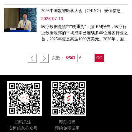
基层党组织”红盾党支部书记袁明坤荣获“杭州市
滨江区优秀党务工作者”芦健荣获“济南高新区优
2026中国数智医学大会（CHINC）|安恒信息分享AI驱动医疗数据安全防护升维实践
秀共产党员”夏先宁荣获“成都高新区优秀共产党
2026-07-13
员”王欣荣获“全国优秀共青团干部”......点击观看
视频全球首位AI选手“恒脑安全智能体”出战“天
医疗数据是黑市“硬通货”，据IBM报告，医疗行
府杯”，斩获漏洞防护赛前三两大方案入选工信
业数据泄露的平均成本已连续多年位居各行业之
部
首，2025年更是高达1090万美元。2026年，国家
五部门联合发布《医疗卫生机构数据安全和个人
信息保护管理办法（试行）》，明确分类分级、
五大保障、合规审计等刚性要求，医疗数据安全
页数：
6/563
正从系统安全中独立出来成为监管重心。近日，
2026中国数智医学大会（CHINC）在京举行。
安恒信息战略产品行销专家部总监姜翊杰受邀出
席“医疗数据安全合规实
扫码关注
即刻扫码
安恒信息公众号
预约免费试用