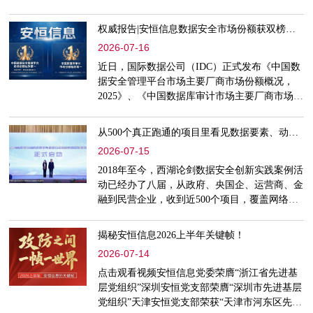
事业指明自主创新之路。十年后，一份来自AI
代码审计智能体的漏洞报告引发全球业界关注，
权威报告|安恒信息数据安全市场份额获双榜第一
该智能体成功在全球高安全等级开源操作系统
2026-07-16
FreeBSD底层代码中，挖掘出一处隐匿32年的高
危漏洞。这不仅是一项技术突破，更是一个时代
近日，国际数据公司（IDC）正式发布《中国数
信号：AI正从网络攻防的辅助工具，演进为重
据安全管理平台市场主要厂商市场份额概况，
构格局的核心变量。当漏洞发现
2025》、《中国数据库审计市场主要厂商市场份
额概况，2025》。报告显示，安恒信息在中国数
据安全管理平台市场份额位列第一，连续两年蝉
从500个真正跑通的项目里看见数据要素、动态数据安全项目样本｜第九届西湖论剑创新实践火热征集中！
联该赛道冠军；同时，安恒信息在中国数据库审
2026-07-15
计市场份额斩获第一。双榜夺冠，标志着安恒信
息在数据安全领域的技术实力与市场表现获得市
2018年至今，西湖论剑数据安全创新实践案例活
场的高度认可。数据安全管理平台：连续两年蝉
动已经办了八届，从政府、央国企、运营商、金
联第一安恒数盾数据安全管
融到民营企业，收到近500个项目，覆盖网络安
全、数据安全、数据要素、AI 等多个赛道——
这些案例成了行业的实践样本库。今年更直接：
揭秘安恒信息2026上半年关键帧！
AI和数据要素跑得快，安全底座得跟上。4月，
2026-07-14
西湖论剑大会组委会秘书长段平霞与中国软件评
测中心副主任唐刚在数字中国峰会上正式启动第
点击观看视频安恒信息党委荣膺“浙江省先进基
九届征集活动。01我们想找的项目长这样：已经
层党组织”深圳安恒党支部荣膺“深圳市先进基层
落地，有实际效果技术或模
党组织”天津安恒党支部荣获“天津市河东区先进