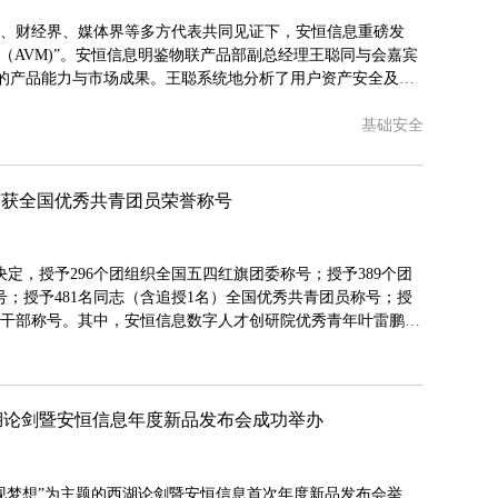
界、财经界、媒体界等多方代表共同见证下，安恒信息重磅发
（AVM)”。安恒信息明鉴物联产品部副总经理王聪同与会嘉宾
后的产品能力与市场成果。王聪系统地分析了用户资产安全及漏
随着以云计算、大数据等技术的快速发展与应用，数据资产数
基础安全
看不见的资产潜在脆弱性亦随之提升，具体包括：资产暴露面
荣获全国优秀共青团员荣誉称号
定，授予296个团组织全国五四红旗团委称号；授予389个团
；授予481名同志（含追授1名）全国优秀共青团员称号；授
团干部称号。其中，安恒信息数字人才创研院优秀青年叶雷鹏荣
号。从毕业入职至今，安恒信息引领叶雷鹏一路成长。在安恒
帮扶的环境下，叶雷鹏快速成长，牵头组建团队深入研究信息
西湖论剑暨安恒信息年度新品发布会成功举办
实·现梦想”为主题的西湖论剑暨安恒信息首次年度新品发布会举