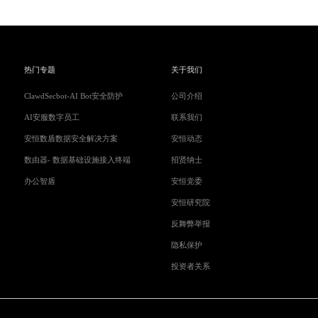
热门专题
关于我们
ClawdSecbot-AI Bot安全防护
公司介绍
AI安服数字员工
联系我们
安恒数盾数据安全解决方案
安恒动态
数由器- 数据基础设施接入终端
招贤纳士
办公智盾
安恒党委
安恒研究院
反舞弊举报
隐私保护
投资者关系