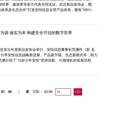
财经界、媒体界等多方代表共同见证。此次新品发布会，围
产品体系及生态合作”打造安恒信息全景产品体系，聚焦“MSS+数
“安恒安全大脑”全面赋能，实现“云安全+态势感知+数据安全
平台全新升级，持续打造N多高价值单品，构建生态合作伙伴新
为源 做实为本 构建安全可信的数字世界
信息首次年度新品发布会举行。安恒信息董事长范渊作《新·见
讲，分享安恒信息战略新进展、产品新升级、生态新模式等，助力
渊介绍了“16岁少年安恒”坚持创新、引领增长的发展历程。
重要标签，16年来，安恒信息坚持创新引领发展，形成了具有
7年-2016年之间，以 WAF、扫描器、DB 审计、堡垒机、
85
86
末
页数：
81/86