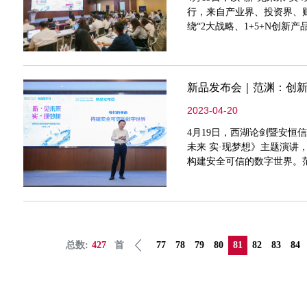
行，来自产业界、投资界、
绕“2大战略、1+5+N创新
据安全”2大战略新进展，以
+隐私计算+密码服务”5大
模
新品发布会｜范渊：创新
2023-04-20
4月19日，西湖论剑暨安恒
未来 实·现梦想》主题演
构建安全可信的数字世界。范
他说，“创新作为安恒信息的
代表性的三条增长曲线，即200
SOC
总数:
427
首
77
78
79
80
81
82
83
84