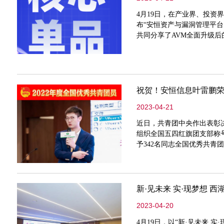
4月19日，在产业界、投资
布“安恒资产与漏洞管理平台
共同分享了AVM全面升级
洞管理面临着巨大的挑战。
量和种类急速增长，而这些
不清晰随
祝贺！安恒信息叶雷鹏
2023-04-21
近日，共青团中央作出表彰决
组织全国五四红旗团支部称号
予342名同志全国优秀共青
获全国优秀共青团员荣誉称
信息专业化技术研究和人才
安全技术
新·见未来 实·现梦想 
2023-04-20
4月19日，以“新·见未来 