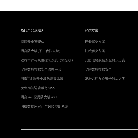
热门产品及服务
解决方案
恒脑安全智能体
行业解决方案
明御防火墙(下一代防火墙)
技术解决方案
运维审计与风险控制系统（堡垒机）
安恒信息数据安全解决方案
安恒数盾数据安全管理平台
安恒数盾数据安全
®
明御
终端安全及防病毒系统
密盾远程办公安全解决方案
安全托管运营服务MSS
明御Web应用防火墙WAF
明御数据库审计与风险控制系统