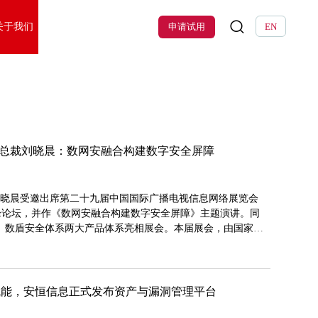
关于我们
申请试用
EN
息副总裁刘晓晨：数网安融合构建数字安全屏障
刘晓晨受邀出席第二十九届中国国际广播电视信息网络展览会
全高峰论坛，并作《数网安融合构建数字安全屏障》主题演讲。同
、数盾安全体系两大产品体系亮相展会。本届展会，由国家广
学研究院主办，以“大视听 向未来”为主题，设置广电5G、媒
展区20余个，全面展示拍摄制作、传输覆盖、运营管理、终端
赋能，安恒信息正式发布资产与漏洞管理平台