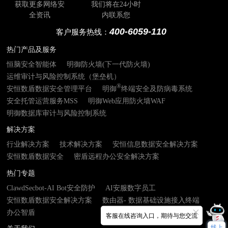
获取更多网络安
我们将在24小时
全资讯
内联系您
400-6059-110
客户服务热线：
热门产品及服务
恒脑安全智能体
明御防火墙(下一代防火墙)
运维审计与风险控制系统（堡垒机）
®
安恒数盾数据安全管理平台
明御
终端安全及防病毒系统
安全托管运营服务MSS
明御Web应用防火墙WAF
明御数据库审计与风险控制系统
解决方案
行业解决方案
技术解决方案
安恒信息数据安全解决方案
安恒数盾数据安全
密盾远程办公安全解决方案
热门专题
ClawdSecbot-AI Bot安全防护
AI安服数字员工
安恒数盾数据安全解决方案
数由器- 数据基础设施接入终端
办公智盾
客服在线咨询入口，期待与您交流
线上