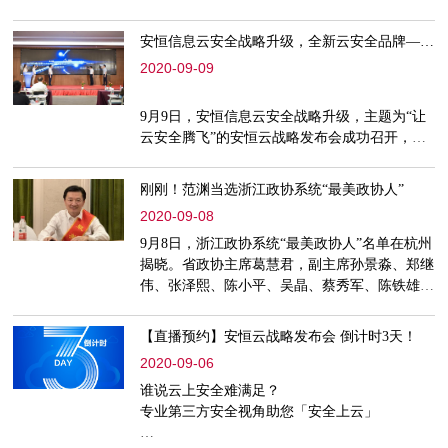
生机。当大运会遇见了这座“新兴世界城市”
安恒信息云安全战略升级，全新云安全品牌——“安恒云”正式发布！
2020-09-09
9月9日，安恒信息云安全战略升级，主题为“让
云安全腾飞”的安恒云战略发布会成功召开，会
上正式发布集多云管理和多云安全管理于一体的
一站式服务平台——安恒云。发布会
刚刚！范渊当选浙江政协系统“最美政协人”
2020-09-08
9月8日，浙江政协系统“最美政协人”名单在杭州
揭晓。省政协主席葛慧君，副主席孙景淼、郑继
伟、张泽熙、陈小平、吴晶、蔡秀军、陈铁雄、
马光明、周国辉，副省级领导王惠敏，秘
【直播预约】安恒云战略发布会 倒计时3天！
2020-09-06
谁说云上安全难满足？
专业第三方安全视角助您「安全上云」