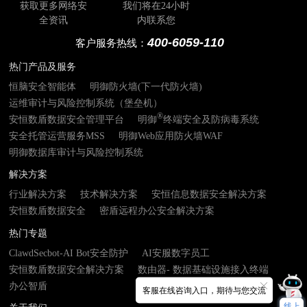
获取更多网络安
我们将在24小时
全资讯
内联系您
400-6059-110
客户服务热线：
热门产品及服务
恒脑安全智能体
明御防火墙(下一代防火墙)
运维审计与风险控制系统（堡垒机）
®
安恒数盾数据安全管理平台
明御
终端安全及防病毒系统
安全托管运营服务MSS
明御Web应用防火墙WAF
明御数据库审计与风险控制系统
解决方案
行业解决方案
技术解决方案
安恒信息数据安全解决方案
安恒数盾数据安全
密盾远程办公安全解决方案
热门专题
ClawdSecbot-AI Bot安全防护
AI安服数字员工
安恒数盾数据安全解决方案
数由器- 数据基础设施接入终端
办公智盾
客服在线咨询入口，期待与您交流
线上