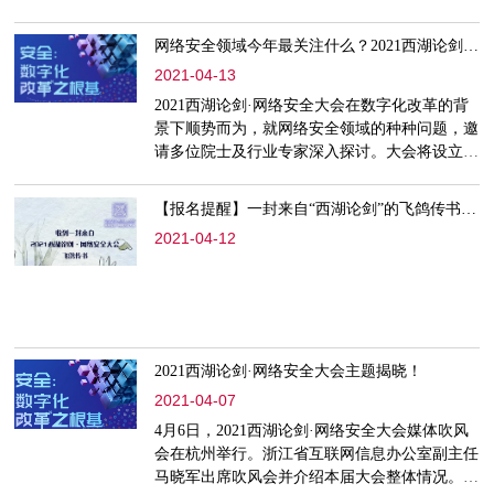
网络安全领域今年最关注什么？2021西湖论剑来解答！
2021-04-13
2021西湖论剑·网络安全大会在数字化改革的背
景下顺势而为，就网络安全领域的种种问题，邀
请多位院士及行业专家深入探讨。大会将设立一
个主论坛、十二个分论坛和一场网络安全展览，
其中涉及社会民生、行业经济和国内国际多个安
【报名提醒】一封来自“西湖论剑”的飞鸽传书，请查收！
全领域的热门话题，旨在为数字化改革奠定安全
2021-04-12
根基。
2021西湖论剑·网络安全大会主题揭晓！
2021-04-07
4月6日，2021西湖论剑·网络安全大会媒体吹风
会在杭州举行。浙江省互联网信息办公室副主任
马晓军出席吹风会并介绍本届大会整体情况。现