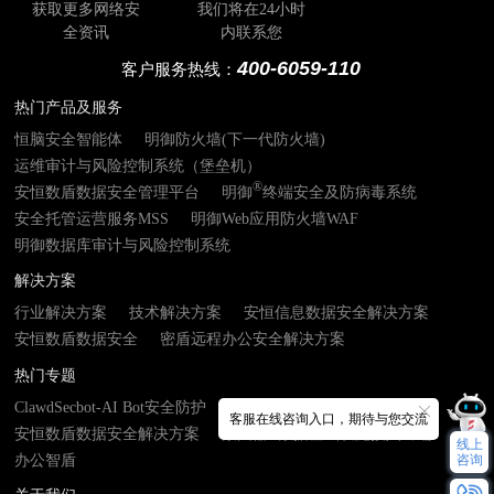
获取更多网络安
我们将在24小时
全资讯
内联系您
400-6059-110
客户服务热线：
热门产品及服务
恒脑安全智能体
明御防火墙(下一代防火墙)
运维审计与风险控制系统（堡垒机）
®
安恒数盾数据安全管理平台
明御
终端安全及防病毒系统
安全托管运营服务MSS
明御Web应用防火墙WAF
明御数据库审计与风险控制系统
解决方案
行业解决方案
技术解决方案
安恒信息数据安全解决方案
安恒数盾数据安全
密盾远程办公安全解决方案
热门专题
ClawdSecbot-AI Bot安全防护
AI安服数字员工
客服在线咨询入口，期待与您交流
安恒数盾数据安全解决方案
数由器- 数据基础设施接入终端
线上
办公智盾
咨询