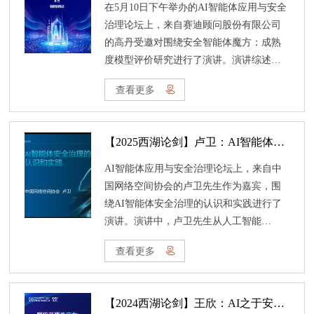
效流通与安全可信的关键环境，并且对比
在5月10日下午举办的AI智能体应用与安全
分析了美国与欧盟在数据基础设施领域的
治理论坛上，来自赛迪顾问股份有限公司
探索实践，强调了建设国家数据基础设施
的高丹受邀对围绕安全智能体魔方：成熟
的重大意义，认为其是未来30年全球经济
度模型评价研究进行了演讲。演讲综述了
增长新引擎，是支撑“数字中国”“五位一
安全智能体的发展历程，将其概括为从“辅
查看更多
体”总体布局的核心底座，可保障数据全生
助工具”到“算法赋能”再到“智能驱动”的三
命周期安全高效流通。
段式跃迁，并分析了当前技术与产业现状
及国外发展动态。核心内容是提出了创新
【2025西湖论剑】卢卫：AI智能体安全治理的认识和实践
的“安全智能体成熟度魔方”评价框架，该
体系包含技术架构、通用能力、安全能
AI智能体应用与安全治理论坛上，来自中
力、价值贡献、行业应用和服务运维6大维
国网络空间协会的卢卫先生作为嘉宾，围
度及25项三级指标，并将智能体成熟度划
绕AI智能体安全治理的认识和实践进行了
分为“启航、发展、成熟”三个能级。
演讲。演讲中，卢卫先生从人工智能
（AI）、智能体（Agent）、离身智能与具
查看更多
身智能等基本概念入手，明确定义并辨析
其关系，构建了清晰的技术认知框架。同
时紧密跟踪国内外最新技术动态，大量引
【2024西湖论剑】王欣：AI之于安全行业的应用探索
用2024至2025年初谷歌、微软、