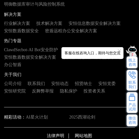
明御数据库审计与风险控制系统
解决方案
行业解决方案
技术解决方案
安恒信息数据安全解决方案
安恒数盾数据安全
密盾远程办公安全解决方案
热门专题
ClawdSecbot-AI Bot安全防护
AI安服数字员工
客服在线咨询入口，期待与您交流
安恒数盾数据安全解决方案
数由器- 数据基础设施接入终端
线上
办公智盾
咨询
关于我们
联系
公司介绍
联系我们
安恒动态
招贤纳士
安恒党委
我们
安恒研究院
反舞弊举报
隐私保护
投资者关系
产品
试用
精彩活动：
AI星火计划
2025西湖论剑
微信
咨询
法律声明
网站地图