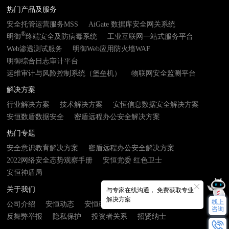
热门产品及服务
安全托管运营服务MSS
AiGate 数据库安全网关系统
®
明御
终端安全及防病毒系统
工业互联网一站式服务平台
Web渗透测试服务
明御Web应用防火墙WAF
明御综合日志审计平台
运维审计与风险控制系统（堡垒机）
物联网安全监测平台
解决方案
行业解决方案
技术解决方案
安恒信息数据安全解决方案
安恒数盾数据安全
密盾远程办公安全解决方案
热门专题
安全意识教育解决方案
密盾远程办公安全解决方案
2022网络安全态势观察手册
安恒党委 红色卫士
安恒神盾局
关于我们
与专家在线沟通， 免费获取专业
解决方案
线上
公司介绍
安恒动态
安恒研究院
联系我们
咨询
反舞弊举报
隐私保护
投资者关系
招贤纳士