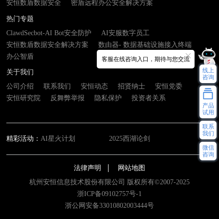
安恒数盾数据安全
密盾远程办公安全解决方案
热门专题
ClawdSecbot-AI Bot安全防护
AI安服数字员工
安恒数盾数据安全解决方案
数由器- 数据基础设施接入终端
办公智盾
客服在线咨询入口，期待与您交流
线上
关于我们
咨询
公司介绍
联系我们
安恒动态
招贤纳士
安恒党委
安恒研究院
反舞弊举报
隐私保护
投资者关系
产品
试用
联系
我们
精彩活动：
AI星火计划
2025西湖论剑
微信
咨询
法律声明
网站地图
杭州安恒信息技术股份有限公司 版权所有©2007-2025
浙ICP备09102757号-1
浙公网安备33010802003444号