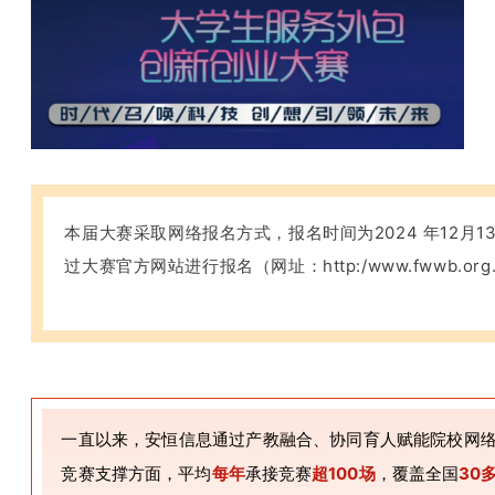
本届大赛采取网络报名方式，报名时间为2024 年12月1
过大赛官
方网站进行报名（网址：http:/www.fwwb.org
一直以来，安恒信息通过产教融合、协同育人赋能院校网
竞赛支撑方面，平均
每年
承接竞赛
超100场
，覆盖全国
30