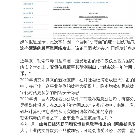
媒体报道显示，此次事件因一个自称“阴暗面”的犯罪团伙“黑
迄今遭遇的最严重网络攻击
。该犯罪团伙过去3年已经发起多
近年来，勒索病毒日益肆虐，遭受攻击的绝不仅仅是西方国家，中
络安全大会上，
安恒信息董事长范渊指出，“过去这一年时间
币。”
2020年初突如其来的新冠疫情，在对社会经济造成巨大冲击
中，各行业、企事业单位的效率大幅提升、降本增效初见成效
字化时代更多新的网络安全隐患。
2020年初，国内某知名办公软件厂商发布紧急公告称，有部
另据媒体报道，在2020年的“净网2020”专项行动中，南
破坏计算机信息系统从而实施网络敲诈勒索的案件。
勒索病毒的肆虐之下，企事业单位应该如何面对？
今年4月，
由每日经济新闻和安恒信息联手推出的《网络信息
大，企业的文件数据一旦被加密，可能会遭受经济、名誉、监