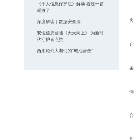
《个人信息保护法》解读 看这一篇
就够了
客
深度解读｜数据安全法
安恒信息登陆《天天向上》 为新时
代守护者点赞
户
西湖论剑大咖们的“城池营垒”
案
例
合
作