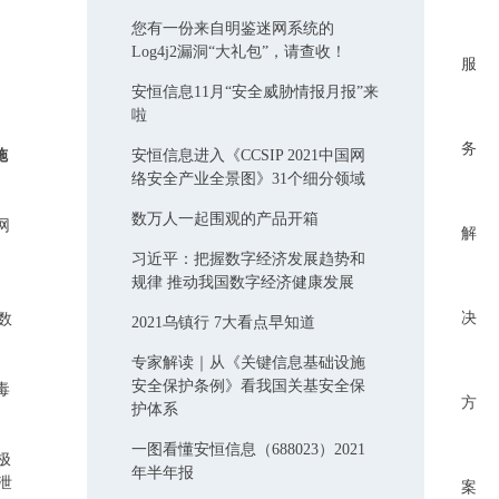
您有一份来自明鉴迷网系统的
Log4j2漏洞“大礼包”，请查收！
服
安恒信息11月“安全威胁情报月报”来
啦
务
施
安恒信息进入《CCSIP 2021中国网
络安全产业全景图》31个细分领域
数万人一起围观的产品开箱
网
解
习近平：把握数字经济发展趋势和
规律 推动我国数字经济健康发展
决
数
2021乌镇行 7大看点早知道
专家解读｜​从《关键信息基础设施
安全保护条例》看我国关基安全保
毒
方
护体系
一图看懂安恒信息（688023）2021
极
年半年报
泄
案