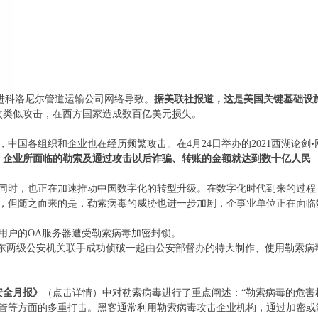
”进科洛尼尔管道运输公司网络导致。
据美联社报道，这是美国关键基础设
次类似攻击，在西方国家造成数百亿美元损失。
国各组织和企业也在经历频繁攻击。在4月24日举办的2021西湖论剑•
，企业所面临的勒索及通过攻击以后诈骗、转账的金额就达到数十亿人民
的同时，也正在加速推动中国数字化的转型升级。在数字化时代到来的过程
，但随之而来的是，勒索病毒的威胁也进一步加剧，企事业单位正在面临
分用户的OA服务器遭受勒索病毒加密封锁。
通、启东两级公安机关联手成功侦破一起由公安部督办的特大制作、使用勒索病
安全月报》
（点击详情）
中对勒索病毒进行了重点阐述：“勒索病毒的危害
管等方面的多重打击。黑客通常利用勒索病毒攻击企业机构，通过加密或