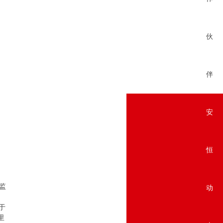
伙
伴
安
贸
恒
监
动
于
里