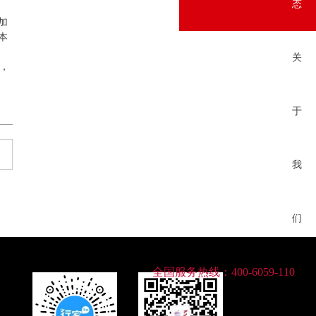
态
加
本
关
测，
于
我
们
全国服务热线：
400-6059-110