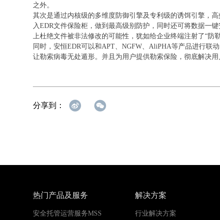
之外。
其次是通过内核级的多维度防御引擎及专利级的诱饵引擎，高
入EDR文件保险柜，做到最高级别防护，同时还可将数据一
上杜绝文件被非法修改的可能性，犹如给企业终端注射了“防
同时，安恒EDR可以和APT、NGFW、AliPHA等产品
让勒索病毒无处遁形。并且为用户提供勒索保险，彻底解决用
分享到：
热门产品及服务
解决方案
安全托管运营服务MSS
行业解决方案