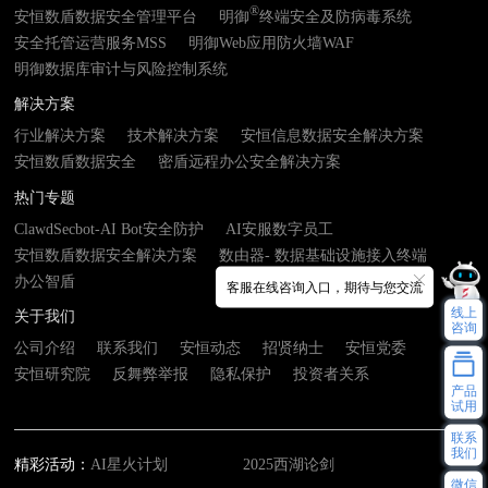
®
安恒数盾数据安全管理平台
明御
终端安全及防病毒系统
安全托管运营服务MSS
明御Web应用防火墙WAF
明御数据库审计与风险控制系统
解决方案
行业解决方案
技术解决方案
安恒信息数据安全解决方案
安恒数盾数据安全
密盾远程办公安全解决方案
热门专题
ClawdSecbot-AI Bot安全防护
AI安服数字员工
安恒数盾数据安全解决方案
数由器- 数据基础设施接入终端
办公智盾
客服在线咨询入口，期待与您交流
线上
关于我们
咨询
公司介绍
联系我们
安恒动态
招贤纳士
安恒党委
安恒研究院
反舞弊举报
隐私保护
投资者关系
产品
试用
联系
我们
精彩活动：
AI星火计划
2025西湖论剑
微信