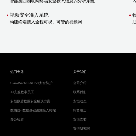
智能感知物联网终端安全状态信息的分析系统
视频安全准入系统
构建终端接入全程可视、可管的视频网
热门专题
关于我们
ClawdSecbot-AI Bot安全防护
公司介绍
AI安服数字员工
联系我们
安恒数盾数据安全解决方案
安恒动态
数由器- 数据基础设施接入终端
招贤纳士
办公智盾
安恒党委
安恒研究院