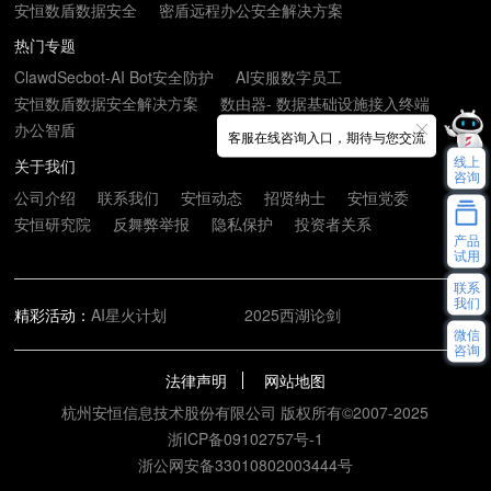
安恒数盾数据安全
密盾远程办公安全解决方案
热门专题
ClawdSecbot-AI Bot安全防护
AI安服数字员工
安恒数盾数据安全解决方案
数由器- 数据基础设施接入终端
办公智盾
客服在线咨询入口，期待与您交流
线上
关于我们
咨询
公司介绍
联系我们
安恒动态
招贤纳士
安恒党委
安恒研究院
反舞弊举报
隐私保护
投资者关系
产品
试用
联系
我们
精彩活动：
AI星火计划
2025西湖论剑
微信
咨询
法律声明
网站地图
杭州安恒信息技术股份有限公司 版权所有©2007-2025
浙ICP备09102757号-1
浙公网安备33010802003444号