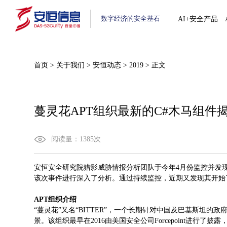
数字经济的安全基石
AI+安全产品
首页
>
关于我们
>
安恒动态
>
2019
>
正文
蔓灵花APT组织最新的C#木马组件
阅读量：
1385
次
安恒安全研究院猎影威胁情报分析团队于今年4月份监控并发
该次事件进行深入了分析。通过持续监控，近期又发现其开始
APT组织介绍
“蔓灵花”又名“BITTER”，一个长期针对中国及巴基斯坦
景。该组织最早在2016由美国安全公司Forcepoint进行