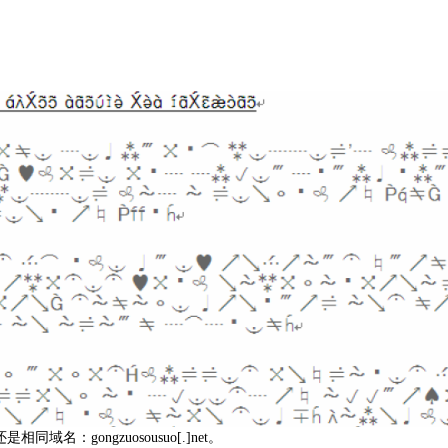
域名：gongzuosousuo[.]net。