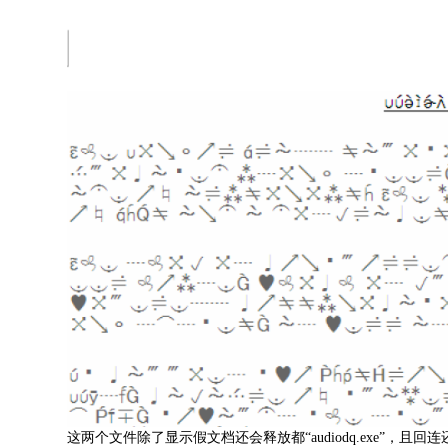
这两个文件除了显示假文档还会释放都“audiodq.exe”，且回连还是相同