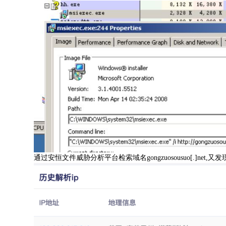
通过安恒文件威胁分析平台检索域名gongzuosousuo[.]ne