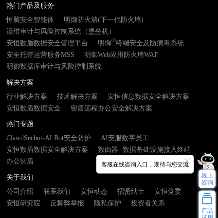
热门产品及服务
恒脑安全智能体
明御防火墙(下一代防火墙)
运维审计与风险控制系统（堡垒机）
®
安恒数盾数据安全管理平台
明御
终端安全及防病毒系统
安全托管运营服务MSS
明御Web应用防火墙WAF
明御数据库审计与风险控制系统
解决方案
行业解决方案
技术解决方案
安恒信息数据安全解决方案
安恒数盾数据安全
密盾远程办公安全解决方案
热门专题
ClawdSecbot-AI Bot安全防护
AI安服数字员工
安恒数盾数据安全解决方案
数由器- 数据基础设施接入终端
办公智盾
客服在线咨询入口，期待与您交流
线上
关于我们
咨询
公司介绍
联系我们
安恒动态
招贤纳士
安恒党委
安恒研究院
反舞弊举报
隐私保护
投资者关系
产品
试用