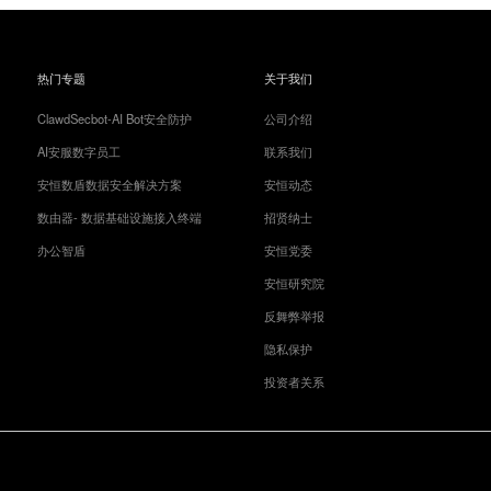
热门专题
关于我们
ClawdSecbot-AI Bot安全防护
公司介绍
AI安服数字员工
联系我们
安恒数盾数据安全解决方案
安恒动态
数由器- 数据基础设施接入终端
招贤纳士
办公智盾
安恒党委
安恒研究院
反舞弊举报
隐私保护
投资者关系