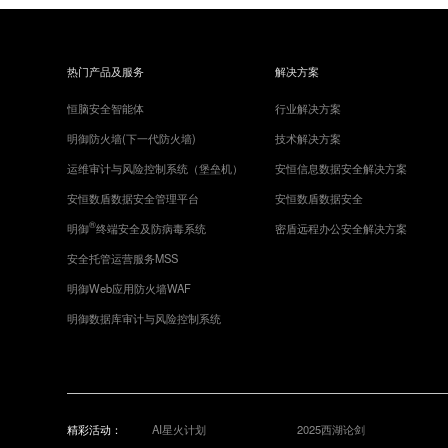
热门产品及服务
解决方案
恒脑安全智能体
行业解决方案
明御防火墙(下一代防火墙)
技术解决方案
运维审计与风险控制系统（堡垒机）
安恒信息数据安全解决方案
安恒数盾数据安全管理平台
安恒数盾数据安全
®
明御
终端安全及防病毒系统
密盾远程办公安全解决方案
安全托管运营服务MSS
明御Web应用防火墙WAF
明御数据库审计与风险控制系统
精彩活动：
AI星火计划
2025西湖论剑