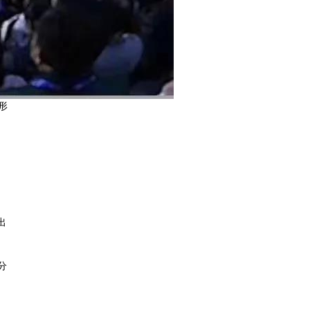
形
出
分