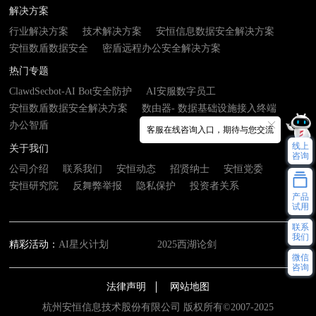
解决方案
行业解决方案
技术解决方案
安恒信息数据安全解决方案
安恒数盾数据安全
密盾远程办公安全解决方案
热门专题
ClawdSecbot-AI Bot安全防护
AI安服数字员工
安恒数盾数据安全解决方案
数由器- 数据基础设施接入终端
办公智盾
客服在线咨询入口，期待与您交流
线上
关于我们
咨询
公司介绍
联系我们
安恒动态
招贤纳士
安恒党委
安恒研究院
反舞弊举报
隐私保护
投资者关系
产品
试用
联系
我们
精彩活动：
AI星火计划
2025西湖论剑
微信
咨询
法律声明
网站地图
杭州安恒信息技术股份有限公司 版权所有©2007-2025