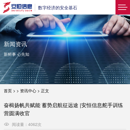
数字经济的安全基石
新闻资讯
新鲜事 心先知
首页
> >
资讯中心
>
正文
奋楫扬帆共赋能 蓄势启航征远途 |安恒信息舵手训练
营圆满收官
阅读量：
4062
次