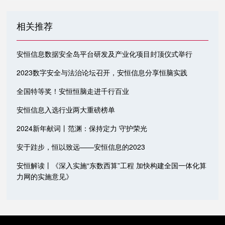
相关推荐
安恒信息数据安全岛平台研发及产业化项目封顶仪式举行
2023数字安全与法治论坛召开，安恒信息分享恒脑实践
全国特等奖！安恒恒脑走进千行百业
安恒信息入选行业两大重磅榜单
2024新年献词丨范渊：保持定力 守护荣光
安于跬步，恒以致远——安恒信息的2023
安恒解读丨《深入实施“东数西算”工程 加快构建全国一体化算
力网的实施意见》