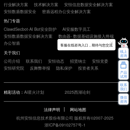
行业解决方案
技术解决方案
安恒信息数据安全解决方案
安恒数盾数据安全
密盾远程办公安全解决方案
热门专题
ClawdSecbot-AI Bot安全防护
AI安服数字员工
安恒数盾数据安全解决方案
数由器- 数据基础设施接入终端
办公智盾
客服在线咨询入口，期待与您交流
线上
关于我们
咨询
公司介绍
联系我们
安恒动态
招贤纳士
安恒党委
安恒研究院
反舞弊举报
隐私保护
投资者关系
产品
试用
联系
我们
精彩活动：
AI星火计划
2025西湖论剑
微信
咨询
法律声明
网站地图
杭州安恒信息技术股份有限公司 版权所有©2007-2025
浙ICP备09102757号-1