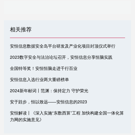
相关推荐
安恒信息数据安全岛平台研发及产业化项目封顶仪式举行
2023数字安全与法治论坛召开，安恒信息分享恒脑实践
全国特等奖！安恒恒脑走进千行百业
安恒信息入选行业两大重磅榜单
2024新年献词丨范渊：保持定力 守护荣光
安于跬步，恒以致远——安恒信息的2023
安恒解读丨《深入实施“东数西算”工程 加快构建全国一体化算
力网的实施意见》