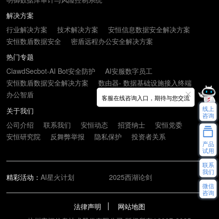
解决方案
行业解决方案
技术解决方案
安恒信息数据安全解决方案
安恒数盾数据安全
密盾远程办公安全解决方案
热门专题
ClawdSecbot-AI Bot安全防护
AI安服数字员工
安恒数盾数据安全解决方案
数由器- 数据基础设施接入终端
办公智盾
客服在线咨询入口，期待与您交流
线上
关于我们
咨询
公司介绍
联系我们
安恒动态
招贤纳士
安恒党委
安恒研究院
反舞弊举报
隐私保护
投资者关系
产品
试用
联系
我们
精彩活动：
AI星火计划
2025西湖论剑
微信
咨询
法律声明
网站地图