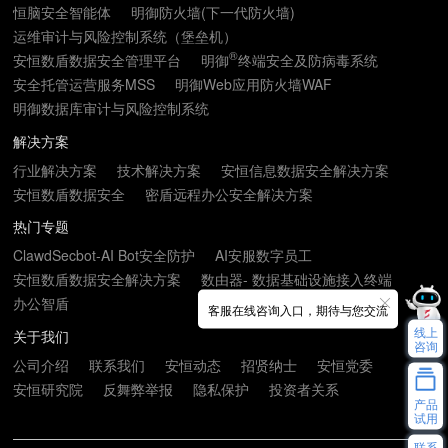
恒脑安全智能体
明御防火墙(下一代防火墙)
运维审计与风险控制系统（堡垒机）
®
安恒数盾数据安全管理平台
明御
终端安全及防病毒系统
安全托管运营服务MSS
明御Web应用防火墙WAF
明御数据库审计与风险控制系统
解决方案
行业解决方案
技术解决方案
安恒信息数据安全解决方案
安恒数盾数据安全
密盾远程办公安全解决方案
热门专题
ClawdSecbot-AI Bot安全防护
AI安服数字员工
安恒数盾数据安全解决方案
数由器- 数据基础设施接入终端
办公智盾
客服在线咨询入口，期待与您交流
线上
关于我们
咨询
公司介绍
联系我们
安恒动态
招贤纳士
安恒党委
安恒研究院
反舞弊举报
隐私保护
投资者关系
产品
试用
联系