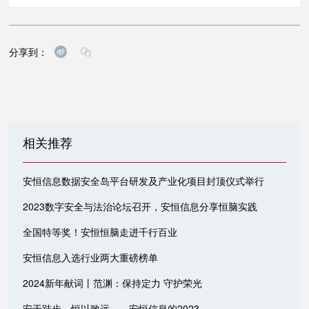
分享到：
相关推荐
安恒信息数据安全岛平台研发及产业化项目封顶仪式举行
2023数字安全与法治论坛召开，安恒信息分享恒脑实践
全国特等奖！安恒恒脑走进千行百业
安恒信息入选行业两大重磅榜单
2024新年献词丨范渊：保持定力 守护荣光
安于跬步，恒以致远——安恒信息的2023