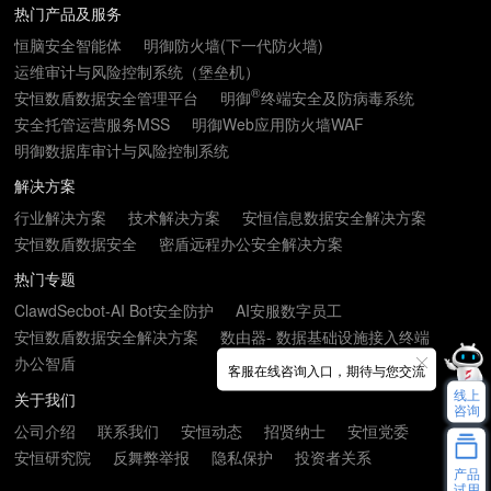
热门产品及服务
恒脑安全智能体
明御防火墙(下一代防火墙)
运维审计与风险控制系统（堡垒机）
®
安恒数盾数据安全管理平台
明御
终端安全及防病毒系统
安全托管运营服务MSS
明御Web应用防火墙WAF
明御数据库审计与风险控制系统
解决方案
行业解决方案
技术解决方案
安恒信息数据安全解决方案
安恒数盾数据安全
密盾远程办公安全解决方案
热门专题
ClawdSecbot-AI Bot安全防护
AI安服数字员工
安恒数盾数据安全解决方案
数由器- 数据基础设施接入终端
办公智盾
客服在线咨询入口，期待与您交流
线上
关于我们
咨询
公司介绍
联系我们
安恒动态
招贤纳士
安恒党委
安恒研究院
反舞弊举报
隐私保护
投资者关系
产品
试用