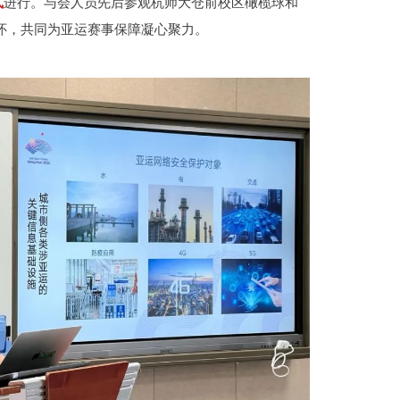
式
进行。与会人员先后参观杭师大仓前校区橄榄球和
怀，共同为亚运赛事保障凝心聚力。