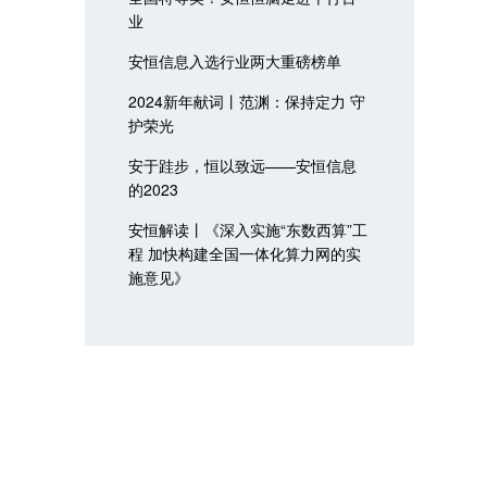
业
安恒信息入选行业两大重磅榜单
2024新年献词丨范渊：保持定力 守
护荣光
安于跬步，恒以致远——安恒信息
的2023
安恒解读丨《深入实施“东数西算”工
程 加快构建全国一体化算力网的实
施意见》