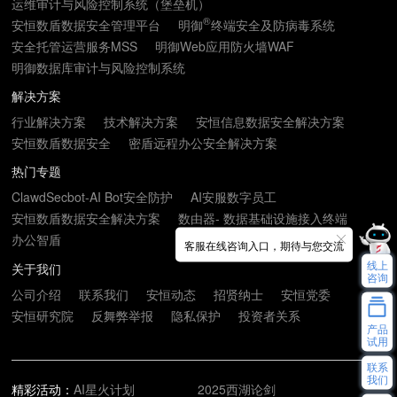
运维审计与风险控制系统（堡垒机）
®
安恒数盾数据安全管理平台
明御
终端安全及防病毒系统
安全托管运营服务MSS
明御Web应用防火墙WAF
明御数据库审计与风险控制系统
解决方案
行业解决方案
技术解决方案
安恒信息数据安全解决方案
安恒数盾数据安全
密盾远程办公安全解决方案
热门专题
ClawdSecbot-AI Bot安全防护
AI安服数字员工
安恒数盾数据安全解决方案
数由器- 数据基础设施接入终端
办公智盾
客服在线咨询入口，期待与您交流
线上
关于我们
咨询
公司介绍
联系我们
安恒动态
招贤纳士
安恒党委
安恒研究院
反舞弊举报
隐私保护
投资者关系
产品
试用
联系
我们
精彩活动：
AI星火计划
2025西湖论剑