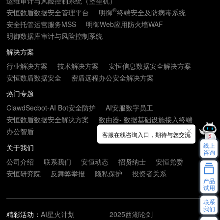
运维审计与风险控制系统（堡垒机）
®
安恒数盾数据安全管理平台
明御
终端安全及防病毒系统
安全托管运营服务MSS
明御Web应用防火墙WAF
明御数据库审计与风险控制系统
解决方案
行业解决方案
技术解决方案
安恒信息数据安全解决方案
安恒数盾数据安全
密盾远程办公安全解决方案
热门专题
ClawdSecbot-AI Bot安全防护
AI安服数字员工
安恒数盾数据安全解决方案
数由器- 数据基础设施接入终端
办公智盾
客服在线咨询入口，期待与您交流
线上
关于我们
咨询
公司介绍
联系我们
安恒动态
招贤纳士
安恒党委
安恒研究院
反舞弊举报
隐私保护
投资者关系
产品
试用
联系
我们
精彩活动：
AI星火计划
2025西湖论剑