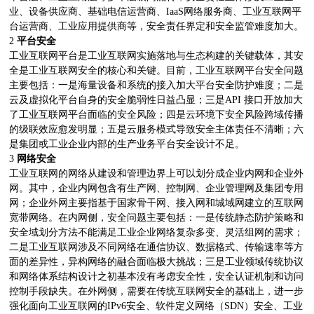
业、设备供应商、基础电信运营商、IaaS网络服务商、工业互联网平
台运营商、工业应用提供商等，安全责任界定和安全监管难度加大。
2
平台安全
工业互联网平台是工业互联网实施落地与生态构建的关键载体，其安
全是工业互联网安全的核心和关键。目前，工业互联网平台安全问题
主要包括：一是海量设备和系统的接入加大平台安全防护难度；二是
云及虚拟化平台自身的安全脆弱性日益凸显；三是API 接口开放加大
了工业互联网平台面临的安全风险；四是云环境下安全风险跨域传播
的级联效应愈发明显；五是云服务模式导致安全主体责任不清晰；六
是集团或工业企业内部的生产业务平台安全设计不足。
3
网络安全
工业互联网的网络从建设和管理边界上可以划分成企业内网和企业外
网。其中，企业内网包含有生产网、控制网、企业管理网及集团专用
网；企业外网主要指基于国家骨干网、接入网和城域网建立的互联网
宽带网络。在内网侧，安全问题主要包括：一是传统静态防护策略和
安全域划分方法不能满足工业企业网络复杂多变、灵活组网的需求；
二是工业互联网涉及不同网络在通信协议、数据格式、传输速率等方
面的差异性，异构网络的融合面临极大挑战；三是工业领域传统协议
和网络体系结构设计之初基本没有考虑安全性，安全认证机制和访问
控制手段缺失。在外网侧，需要在传统互联网安全的基础上，进一步
强化面向工业互联网的IPv6安全、软件定义网络（SDN）安全、工业