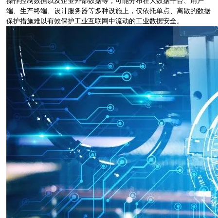
操作控制数据以及企业外部数据等，可能分布在大数据平台、用户
端、生产终端、设计服务器等多种设施上，仅依托单点、离散的数据
保护措施难以有效保护工业互联网中流动的工业数据安全。