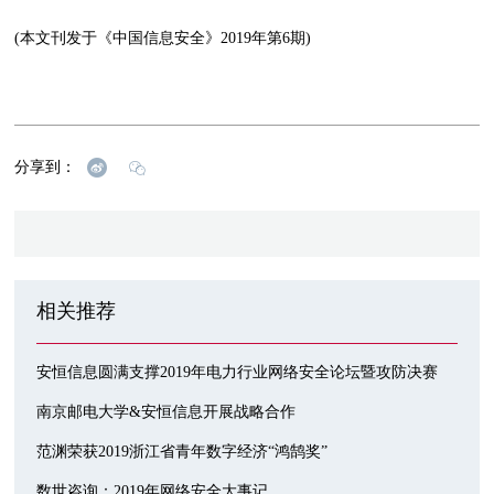
(本文刊发于《中国信息安全》2019年第6期)
分享到：
相关推荐
安恒信息圆满支撑2019年电力行业网络安全论坛暨攻防决赛
南京邮电大学&安恒信息开展战略合作
范渊荣获2019浙江省青年数字经济“鸿鹄奖”
数世咨询：2019年网络安全大事记