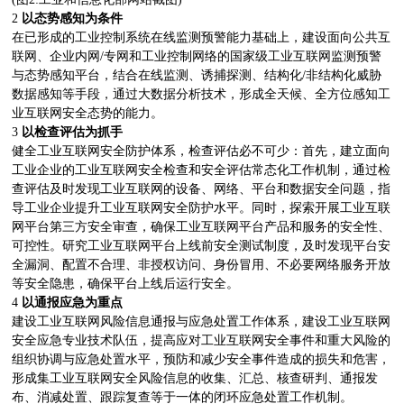
2
以态势感知为条件
在已形成的工业控制系统在线监测预警能力基础上，建设面向公共互
联网、企业内网/专网和工业控制网络的国家级工业互联网监测预警
与态势感知平台，结合在线监测、诱捕探测、结构化/非结构化威胁
数据感知等手段，通过大数据分析技术，形成全天候、全方位感知工
业互联网安全态势的能力。
3
以检查评估为抓手
健全工业互联网安全防护体系，检查评估必不可少：首先，建立面向
工业企业的工业互联网安全检查和安全评估常态化工作机制，通过检
查评估及时发现工业互联网的设备、网络、平台和数据安全问题，指
导工业企业提升工业互联网安全防护水平。同时，探索开展工业互联
网平台第三方安全审查，确保工业互联网平台产品和服务的安全性、
可控性。研究工业互联网平台上线前安全测试制度，及时发现平台安
全漏洞、配置不合理、非授权访问、身份冒用、不必要网络服务开放
等安全隐患，确保平台上线后运行安全。
4
以通报应急为重点
建设工业互联网风险信息通报与应急处置工作体系，建设工业互联网
安全应急专业技术队伍，提高应对工业互联网安全事件和重大风险的
组织协调与应急处置水平，预防和减少安全事件造成的损失和危害，
形成集工业互联网安全风险信息的收集、汇总、核查研判、通报发
布、消减处置、跟踪复查等于一体的闭环应急处置工作机制。