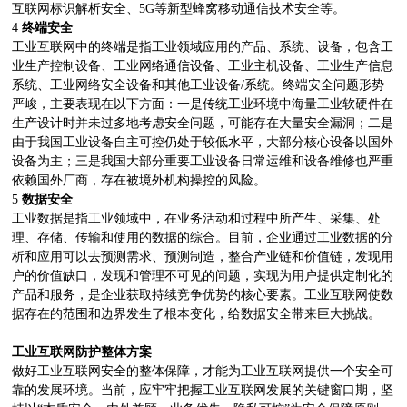
互联网标识解析安全、5G等新型蜂窝移动通信技术安全等。
4
终端安全
工业互联网中的终端是指工业领域应用的产品、系统、设备，包含工
业生产控制设备、工业网络通信设备、工业主机设备、工业生产信息
系统、工业网络安全设备和其他工业设备/系统。终端安全问题形势
严峻，主要表现在以下方面：一是传统工业环境中海量工业软硬件在
生产设计时并未过多地考虑安全问题，可能存在大量安全漏洞；二是
由于我国工业设备自主可控仍处于较低水平，大部分核心设备以国外
设备为主；三是我国大部分重要工业设备日常运维和设备维修也严重
依赖国外厂商，存在被境外机构操控的风险。
5
数据安全
工业数据是指工业领域中，在业务活动和过程中所产生、采集、处
理、存储、传输和使用的数据的综合。目前，企业通过工业数据的分
析和应用可以去预测需求、预测制造，整合产业链和价值链，发现用
户的价值缺口，发现和管理不可见的问题，实现为用户提供定制化的
产品和服务，是企业获取持续竞争优势的核心要素。工业互联网使数
据存在的范围和边界发生了根本变化，给数据安全带来巨大挑战。
工业互联网防护整体方案
做好工业互联网安全的整体保障，才能为工业互联网提供一个安全可
靠的发展环境。当前，应牢牢把握工业互联网发展的关键窗口期，坚