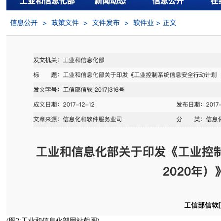
(图2:工业和信息化部网站截图)