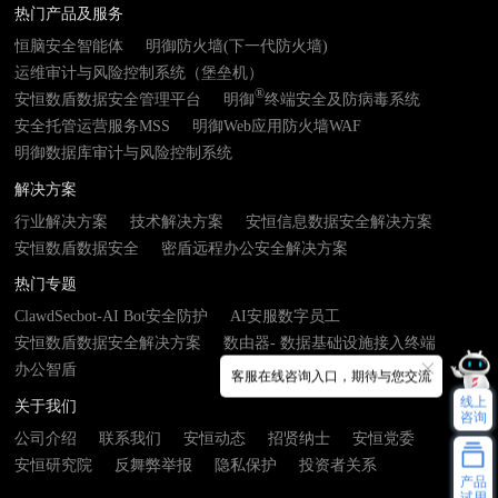
热门产品及服务
恒脑安全智能体
明御防火墙(下一代防火墙)
运维审计与风险控制系统（堡垒机）
®
安恒数盾数据安全管理平台
明御
终端安全及防病毒系统
安全托管运营服务MSS
明御Web应用防火墙WAF
明御数据库审计与风险控制系统
解决方案
行业解决方案
技术解决方案
安恒信息数据安全解决方案
安恒数盾数据安全
密盾远程办公安全解决方案
热门专题
ClawdSecbot-AI Bot安全防护
AI安服数字员工
安恒数盾数据安全解决方案
数由器- 数据基础设施接入终端
办公智盾
客服在线咨询入口，期待与您交流
线上
关于我们
咨询
公司介绍
联系我们
安恒动态
招贤纳士
安恒党委
安恒研究院
反舞弊举报
隐私保护
投资者关系
产品
试用