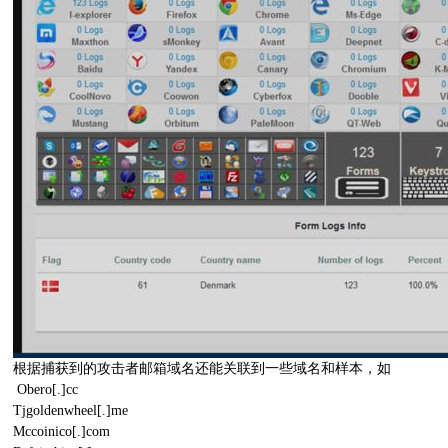
根据捕获到的攻击者邮箱域名还能关联到一些域名和样本，如
Obero[.]cc
Tjgoldenwheel[.]me
Mccoinico[.]com