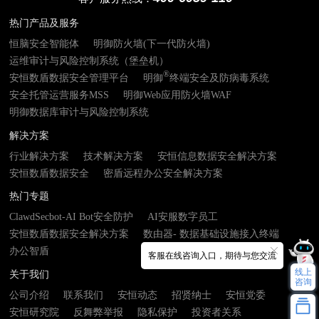
热门产品及服务
恒脑安全智能体
明御防火墙(下一代防火墙)
运维审计与风险控制系统（堡垒机）
®
安恒数盾数据安全管理平台
明御
终端安全及防病毒系统
安全托管运营服务MSS
明御Web应用防火墙WAF
明御数据库审计与风险控制系统
解决方案
行业解决方案
技术解决方案
安恒信息数据安全解决方案
安恒数盾数据安全
密盾远程办公安全解决方案
热门专题
ClawdSecbot-AI Bot安全防护
AI安服数字员工
安恒数盾数据安全解决方案
数由器- 数据基础设施接入终端
办公智盾
客服在线咨询入口，期待与您交流
线上
关于我们
咨询
公司介绍
联系我们
安恒动态
招贤纳士
安恒党委
安恒研究院
反舞弊举报
隐私保护
投资者关系