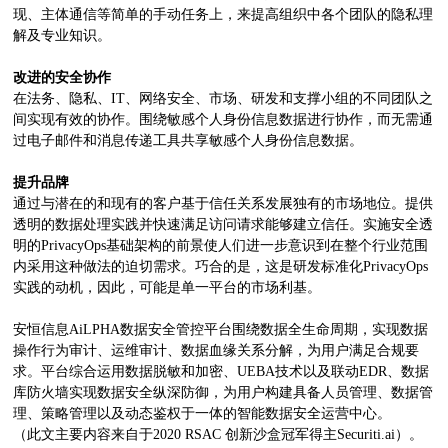
现、主体通信等简单的手动任务上，来提高组织中各个团队的隐私理
解及专业知识。
改进的安全协作
在法务、隐私、IT、网络安全、市场、研发和支撑小组的不同团队之
间实现有效的协作。围绕敏感个人身份信息数据进行协作，而无需通
过电子邮件和消息传递工具共享敏感个人身份信息数据。
提升品牌
通过与潜在的和现有的客户基于信任关系发展独有的市场地位。提供
透明的数据处理实践并快速满足访问请求能够建立信任。实施安全透
明的PrivacyOps基础架构的前景使人们进一步意识到在整个行业范围
内采用这种做法的迫切需求。巧合的是，这是研发标准化PrivacyOps
实践的动机，因此，可能是单一平台的市场利基。
安恒信息AiLPHA数据安全管控平台围绕数据全生命周期，实现数据
操作行为审计、运维审计、数据血缘关系分解，为用户满足合规要
求。平台综合运用数据脱敏和加密、UEBA技术以及联动EDR、数据
库防火墙实现数据安全纵深防御，为用户构建具备人员管理、数据管
理、策略管理以及动态鉴权于一体的智能数据安全运营中心。
（此文主要内容来自于2020 RSAC 创新沙盒冠军得主Securiti.ai）。