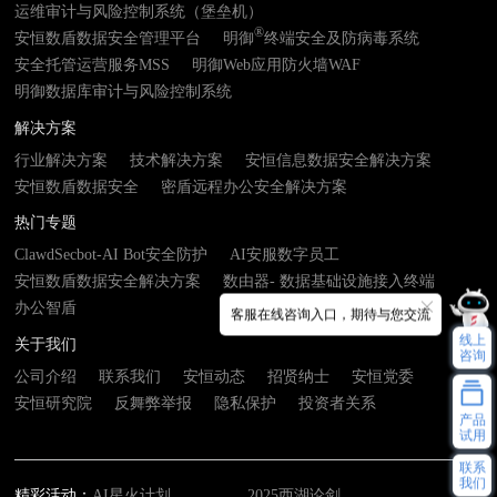
运维审计与风险控制系统（堡垒机）
®
安恒数盾数据安全管理平台
明御
终端安全及防病毒系统
安全托管运营服务MSS
明御Web应用防火墙WAF
明御数据库审计与风险控制系统
解决方案
行业解决方案
技术解决方案
安恒信息数据安全解决方案
安恒数盾数据安全
密盾远程办公安全解决方案
热门专题
ClawdSecbot-AI Bot安全防护
AI安服数字员工
安恒数盾数据安全解决方案
数由器- 数据基础设施接入终端
办公智盾
客服在线咨询入口，期待与您交流
线上
关于我们
咨询
公司介绍
联系我们
安恒动态
招贤纳士
安恒党委
安恒研究院
反舞弊举报
隐私保护
投资者关系
产品
试用
联系
我们
精彩活动：
AI星火计划
2025西湖论剑