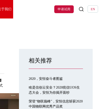
关于我们
申请试用
EN
相关推荐
2020，安恒奋斗者图鉴
签
式
啥是信创云安全？2020统信UOS生
态大会，安恒为你揭开面纱
荣登“物联巅峰”，安恒信息斩获2020
中国物联网优秀产品奖