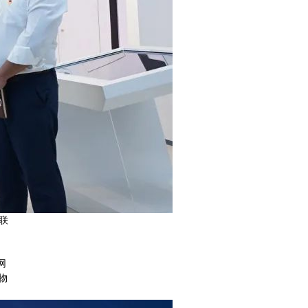
联
网
物