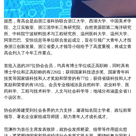
据悉，青高会是由浙江省科协联合浙江大学、西湖大学、中国美术学
院、之江实验室、浙江清华长三角研究院、自然资源部第二海洋研究
所、中科院宁波材料技术与工程研究所、温州医科大学、温州大学、
阿里巴巴、安恒信息等单位联合发起成立，旨在引领广大青年人才投
身浙江创新发展。浙江省委人才领导小组给予了高度重视，将成立青
高会列入了今年工作要点。
首批入选的287位协会会员，均具有博士学位或正高职称，同时具有
博士学位和正高职称的有226位；获得国家科技进步奖、国家青年科
技奖等国家级科技和人才奖励和荣誉的有77位；获得省级科技和人才
奖励和荣誉的有182位。会员专业领域涉及自然科学、农业科学、医
药科学、工程与技术科学、人文与社会科学等；地域分布涵盖全省11
个设区市。
协会的筹建受到社会各界的大力支持，邀请知名院士学者、政坛前辈
领导、著名企业家组成导师团，助力青年人才成长成才。
范渊作为首任主席发表致辞，就协会发挥桥梁、纽带等作用提出想
法：紧紧围绕国家和我省经济社会发展实践大局，围绕科教兴国和人