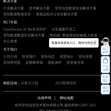
解决方案
行业解决方案
技术解决方案
安恒信息数据安全解决方案
安恒数盾数据安全
密盾远程办公安全解决方案
热门专题
ClawdSecbot-AI Bot安全防护
AI安服数字员工
安恒数盾数据安全解决方案
数由器- 数据基础设施接入终端
办公智盾
客服在线咨询入口，期待与您交流
线上
关于我们
咨询
公司介绍
联系我们
安恒动态
招贤纳士
安恒党委
安恒研究院
反舞弊举报
隐私保护
投资者关系
产品
试用
联系
我们
精彩活动：
AI星火计划
2025西湖论剑
微信
咨询
法律声明
网站地图
杭州安恒信息技术股份有限公司 版权所有©2007-2025