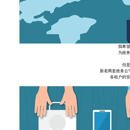
我希
为政
但
新老两套政务云
各租户的