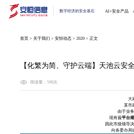
数字经济的安全基石
AI+安全产品
首页
>
关于我们
>
安恒动态
>
2020
>
正文
【化繁为简、守护云端】天池云安
阅读量：
598
次
大
某市
由于业
现有
云平台
因此市级领导
向各委办局