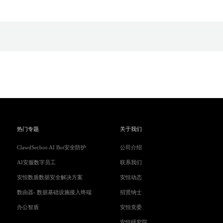
热门专题
关于我们
ClawdSecbot-AI Bot安全防护
公司介绍
AI安服数字员工
联系我们
安恒数盾数据安全解决方案
安恒动态
数由器- 数据基础设施接入终端
招贤纳士
办公智盾
安恒党委
安恒研究院