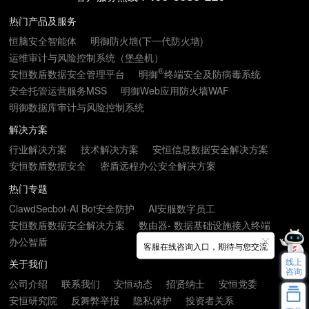
热门产品及服务
恒脑安全智能体
明御防火墙(下一代防火墙)
运维审计与风险控制系统（堡垒机）
®
安恒数盾数据安全管理平台
明御
终端安全及防病毒系统
安全托管运营服务MSS
明御Web应用防火墙WAF
明御数据库审计与风险控制系统
解决方案
行业解决方案
技术解决方案
安恒信息数据安全解决方案
安恒数盾数据安全
密盾远程办公安全解决方案
热门专题
ClawdSecbot-AI Bot安全防护
AI安服数字员工
安恒数盾数据安全解决方案
数由器- 数据基础设施接入终端
办公智盾
客服在线咨询入口，期待与您交流
线上
关于我们
咨询
公司介绍
联系我们
安恒动态
招贤纳士
安恒党委
安恒研究院
反舞弊举报
隐私保护
投资者关系