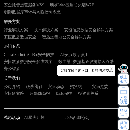
安全托管运营服务MSS
明御Web应用防火墙WAF
明御数据库审计与风险控制系统
解决方案
行业解决方案
技术解决方案
安恒信息数据安全解决方案
安恒数盾数据安全
密盾远程办公安全解决方案
热门专题
ClawdSecbot-AI Bot安全防护
AI安服数字员工
安恒数盾数据安全解决方案
数由器- 数据基础设施接入终端
办公智盾
客服在线咨询入口，期待与您交流
线上
关于我们
咨询
公司介绍
联系我们
安恒动态
招贤纳士
安恒党委
安恒研究院
反舞弊举报
隐私保护
投资者关系
产品
试用
联系
我们
精彩活动：
AI星火计划
2025西湖论剑
微信
咨询