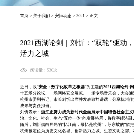
首页
>
关于我们
>
安恒动态
>
2021
>
正文
2021西湖论剑｜刘忻：“双轮”驱
活力之城
阅读量：
530
次
近日，以“
安全：数字化改革之根基
”为主题的
2021西湖论剑
十五场分论坛、一场网络安全展览、一场专场音乐会，大会通
杭州市委副书记、市长刘忻出席并发表致辞讲话，分享杭州作
成果与责任担当。
刘忻表示：
浙江正努力成为新时代全面展示中国特色社会主义
治、文化、社会、生态“五位一体”的发展格局，将数字经济
随后，刘忻借白居易的“忆江南，最忆是杭州”，苏东坡的“欲
杭州被定位为历史文化名城、创新活力之城、生态文明之都。杭