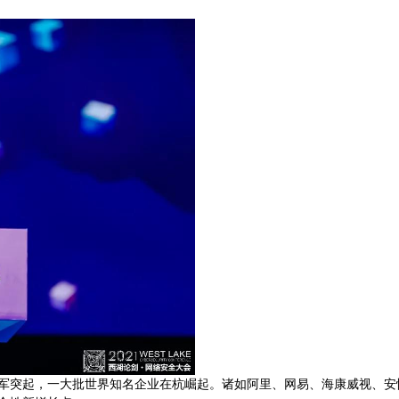
军突起，一大批世界知名企业在杭崛起。诸如阿里、网易、海康威视、安