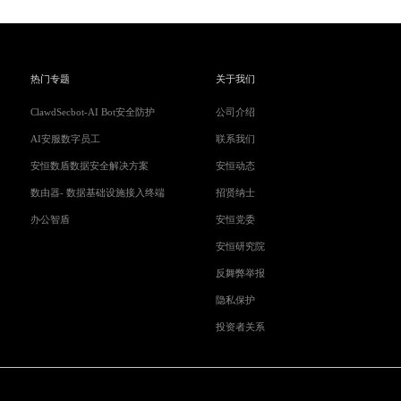
热门专题
关于我们
ClawdSecbot-AI Bot安全防护
公司介绍
AI安服数字员工
联系我们
安恒数盾数据安全解决方案
安恒动态
数由器- 数据基础设施接入终端
招贤纳士
办公智盾
安恒党委
安恒研究院
反舞弊举报
隐私保护
投资者关系