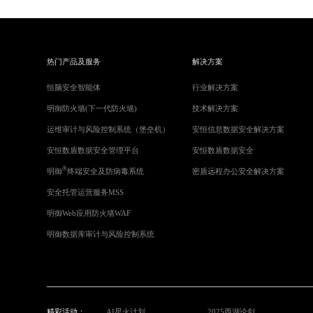
热门产品及服务
解决方案
恒脑安全智能体
行业解决方案
明御防火墙(下一代防火墙)
技术解决方案
运维审计与风险控制系统（堡垒机）
安恒信息数据安全解决方案
安恒数盾数据安全管理平台
安恒数盾数据安全
®
明御
终端安全及防病毒系统
密盾远程办公安全解决方案
安全托管运营服务MSS
明御Web应用防火墙WAF
明御数据库审计与风险控制系统
精彩活动：
AI星火计划
2025西湖论剑