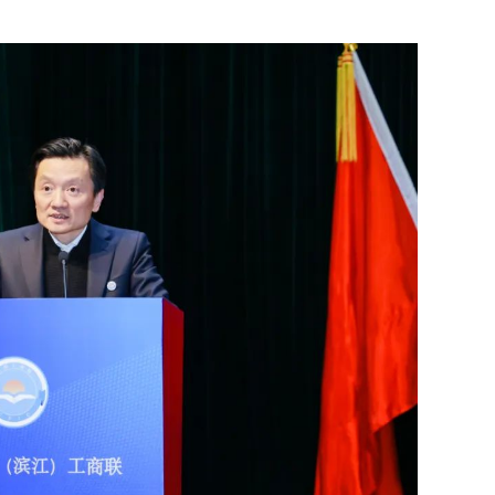
。
业家时代新风采。
民营企业家是高新区（滨江）最
十大精神，始终与党委政府同心同向同行，把企业
结合起来，用好“亲清直通车·政企恳谈会”、 “工
政、参政议政，积极承担社会责任，一如既往地保持
富裕的责任感和使命感。
商联事业新篇章。
工商联是党和政府联系非公有制
政府的中心工作，紧扣“两个健康”工作主题，力争
士之家”。工商联要把学习宣传贯彻党的二十大精神
企业家提供好服务。纵深推进清廉民企建设，形成清
企业和民营企业家的合法权益，助力构建健康的政