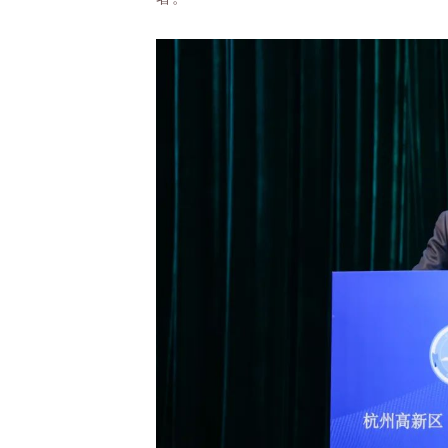
打造“地瓜经济”高质量发展的滨江样板
三要胸怀大局、奋勇担当，彰显企
宝贵的财富，应深入学习宣传贯彻好二
的发展与滨江的改革发展稳定的大局紧密
商联界别议事厅”等载体，积极建言资
家国情怀，增强先富带后富，促进共同
四要主动作为、奋楫前行，谱写工
经济人士的桥梁纽带，要紧紧围绕党委
做到三个“好”打造新时代“民营经济人
作为首要政治任务，做好”店小二“为
廉民企建设的滨江标准，依法维护民营
企关系、企商关系、企员关系。