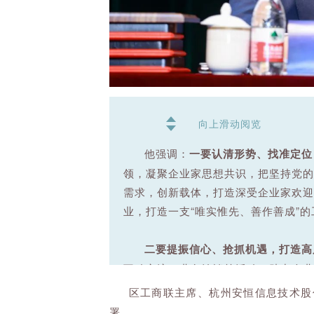
向上滑动阅览
他强调：
一要认清形势、找准定位
领，凝聚企业家思想共识，把坚持党的
需求，创新载体，打造深受企业家欢迎
业，打造一支“唯实惟先、善作善成”
二要提振信心、抢抓机遇，打造高
互动交流、业务洽谈等活动，助力企业“
顺“1+X+N”产业体系，变“企业找政
区工商联主席、杭州安恒信息技术股
规范稳定的市场环境，深化开放提升，
署。