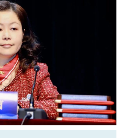
清日志”等系列活动，开启“政策直通”、“助企直通”等
，纵深推进清廉民企建设。
当。
大力弘扬慈善文化，激发企业家的荣誉感和责
业赴泰顺、朝天区等帮扶地区开展项目考察、实地
企业家积极主动，广泛参与“万企兴万村”、“山海协
助学等多种形式助力乡村振兴和共同富裕，充分展现
能力
。
开展“一会一品一亮点”特色品牌创建活动，
动。以高标准落实巡察整改为契机，进一步强化机
各项工作始终保持全省乃至全国工商联系统前列。