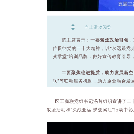
向上滑动阅览
范主席表示：
一要聚焦政治引领，
传贯彻党的二十大精神，以“永远跟党走
滨学堂”培训品牌，做好宣传教育引导
二要聚焦稳进提质，助力发展新空
联”等联动服务机制，助力企业融合发
商大会牵线搭桥，牵头成立特色产业联
源，通过走访了解、座谈交流、调查研
区工商联党组书记汤茵组织宣讲了二十
制。
攻坚活动和“决战亚运·蝶变滨江”行动中
三要聚焦亲清交往，构建营商新环
用场景，深化开展走访服务活动，深化