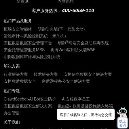
全资讯
内联系您
400-6059-110
客户服务热线：
热门产品及服务
恒脑安全智能体
明御防火墙(下一代防火墙)
运维审计与风险控制系统（堡垒机）
®
安恒数盾数据安全管理平台
明御
终端安全及防病毒系统
安全托管运营服务MSS
明御Web应用防火墙WAF
明御数据库审计与风险控制系统
解决方案
行业解决方案
技术解决方案
安恒信息数据安全解决方案
安恒数盾数据安全
密盾远程办公安全解决方案
热门专题
ClawdSecbot-AI Bot安全防护
AI安服数字员工
安恒数盾数据安全解决方案
数由器- 数据基础设施接入终端
办公智盾
客服在线咨询入口，期待与您交流
线上
关于我们
咨询