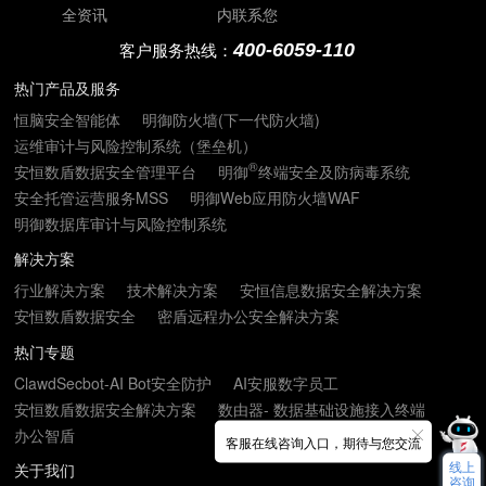
全资讯
内联系您
400-6059-110
客户服务热线：
热门产品及服务
恒脑安全智能体
明御防火墙(下一代防火墙)
运维审计与风险控制系统（堡垒机）
®
安恒数盾数据安全管理平台
明御
终端安全及防病毒系统
安全托管运营服务MSS
明御Web应用防火墙WAF
明御数据库审计与风险控制系统
解决方案
行业解决方案
技术解决方案
安恒信息数据安全解决方案
安恒数盾数据安全
密盾远程办公安全解决方案
热门专题
ClawdSecbot-AI Bot安全防护
AI安服数字员工
安恒数盾数据安全解决方案
数由器- 数据基础设施接入终端
办公智盾
客服在线咨询入口，期待与您交流
线上
关于我们
咨询