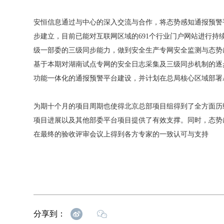
安恒信息通过与中心的深入交流与合作，将态势感知通报预警
步建立，目前已能对互联网区域的691个行业门户网站进行
级一部委的三级同步能力，做到安全生产专网安全监测与态势
基于本期对湖南试点专网的安全日志采集及三级同步机制的逐
功能一体化的通报预警平台建设，并计划在总局核心区域部署
为期十个月的项目周期也使得北京总部项目组得到了全方面历
项目进展以及其他部委平台项目提供了有效支撑。同时，态势
在最终的验收评审会议上得到各方专家的一致认可与支持
分享到：