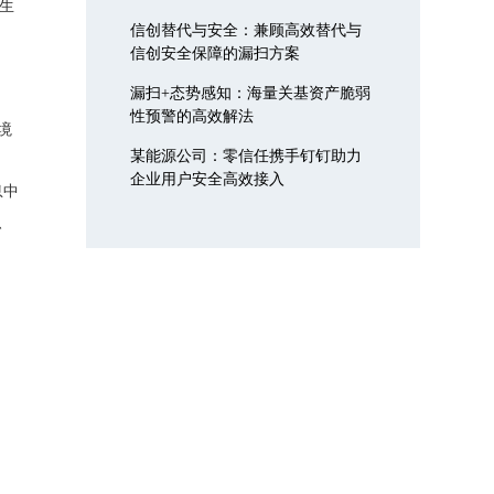
生
信创替代与安全：兼顾高效替代与
信创安全保障的漏扫方案
漏扫+态势感知：海量关基资产脆弱
性预警的高效解法
境
某能源公司：零信任携手钉钉助力
企业用户安全高效接入
息中
、