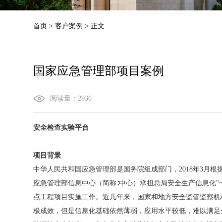
首页
>
客户案例
>
正文
国家应急管理部项目案例
阅读量：
2936
安全检查实验平台
项目背景
中华人民共和国应急管理部是国务院组成部门，2018年3月
应急管理部信息中心（简称∶中心）承担总局安全生产信息化"十
点工程项目实施工作。近几年来，国家和地方安全监管监察机
极成效，但是信息化基础依然薄弱，应用水平较低，难以满足