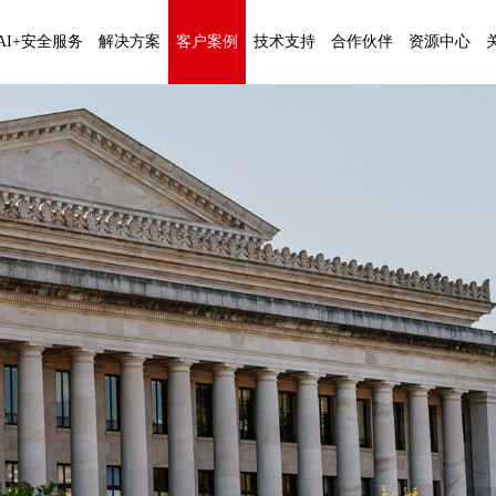
AI+安全服务
解决方案
客户案例
技术支持
合作伙伴
资源中心