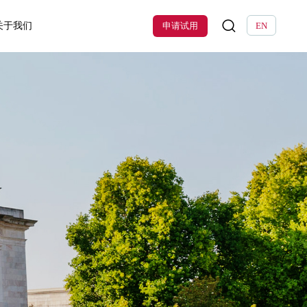
关于我们
申请试用
EN