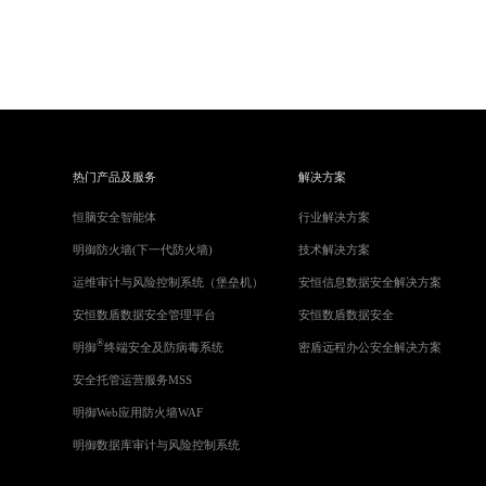
热门产品及服务
解决方案
恒脑安全智能体
行业解决方案
明御防火墙(下一代防火墙)
技术解决方案
运维审计与风险控制系统（堡垒机）
安恒信息数据安全解决方案
安恒数盾数据安全管理平台
安恒数盾数据安全
®
明御
终端安全及防病毒系统
密盾远程办公安全解决方案
安全托管运营服务MSS
明御Web应用防火墙WAF
明御数据库审计与风险控制系统