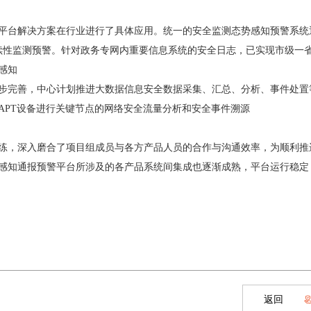
平台解决方案在行业进行了具体应用。统一的安全监测态势感知预警系统
持续性监测预警。针对政务专网内重要信息系统的安全日志，已实现市级一
感知
步完善，中心计划推进大数据信息安全数据采集、汇总、分析、事件处置
APT设备进行关键节点的网络安全流量分析和安全事件溯源
练，深入磨合了项目组成员与各方产品人员的合作与沟通效率，为顺利推
感知通报预警平台所涉及的各产品系统间集成也逐渐成熟，平台运行稳定
返回