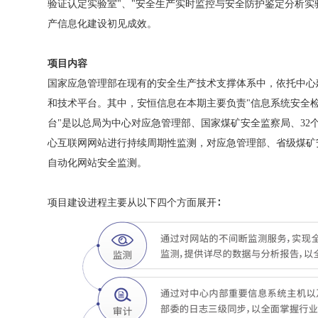
验证认定实验室"、"安全生产实时监控与安全防护鉴定分析实
产信息化建设初见成效。
项目内容
国家应急管理部在现有的安全生产技术支撑体系中，依托中心
和技术平台。其中，安恒信息在本期主要负责"信息系统安全
台"是以总局为中心对应急管理部、国家煤矿安全监察局、32
心互联网网站进行持续周期性监测，对应急管理部、省级煤矿
自动化网站安全监测。
项目建设进程主要从以下四个方面展开∶