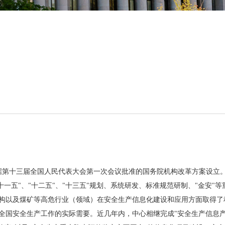
根据第十三届全国人民代表大会第一次会议批准的国务院机构改革方案设立
一五"、"十二五"、"十三五"规划、系统研发、标准规范研制、"金安"等
构以及煤矿等高危行业（领域）在安全生产信息化建设和应用方面取得了
全国安全生产工作的实际需要。近几年内，中心相继完成"安全生产信息