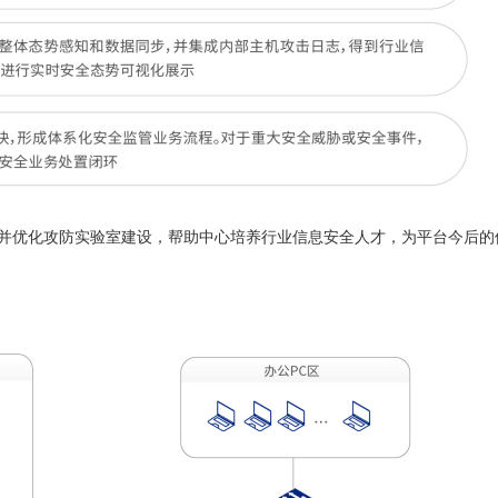
并优化攻防实验室建设，帮助中心培养行业信息安全人才，为平台今后的