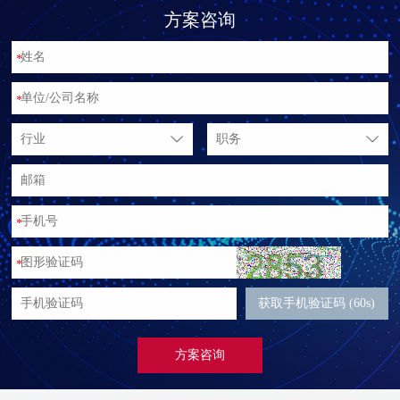
方案咨询
*
*
行业
职务
*
*
获取手机验证码 (60s)
方案咨询