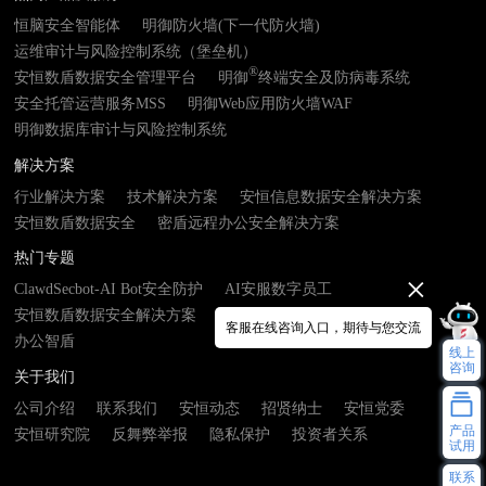
恒脑安全智能体
明御防火墙(下一代防火墙)
运维审计与风险控制系统（堡垒机）
®
安恒数盾数据安全管理平台
明御
终端安全及防病毒系统
安全托管运营服务MSS
明御Web应用防火墙WAF
明御数据库审计与风险控制系统
解决方案
行业解决方案
技术解决方案
安恒信息数据安全解决方案
安恒数盾数据安全
密盾远程办公安全解决方案
热门专题
ClawdSecbot-AI Bot安全防护
AI安服数字员工
安恒数盾数据安全解决方案
数由器- 数据基础设施接入终端
客服在线咨询入口，期待与您交流
办公智盾
线上
咨询
关于我们
公司介绍
联系我们
安恒动态
招贤纳士
安恒党委
产品
安恒研究院
反舞弊举报
隐私保护
投资者关系
试用
联系