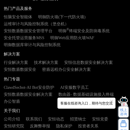
热门产品及服务
恒脑安全智能体
明御防火墙(下一代防火墙)
运维审计与风险控制系统（堡垒机）
®
安恒数盾数据安全管理平台
明御
终端安全及防病毒系统
安全托管运营服务MSS
明御Web应用防火墙WAF
明御数据库审计与风险控制系统
解决方案
行业解决方案
技术解决方案
安恒信息数据安全解决方案
安恒数盾数据安全
密盾远程办公安全解决方案
热门专题
ClawdSecbot-AI Bot安全防护
AI安服数字员工
安恒数盾数据安全解决方案
数由器- 数据基础设施接入终端
办公智盾
客服在线咨询入口，期待与您交流
线上
关于我们
咨询
公司介绍
联系我们
安恒动态
招贤纳士
安恒党委
安恒研究院
反舞弊举报
隐私保护
投资者关系